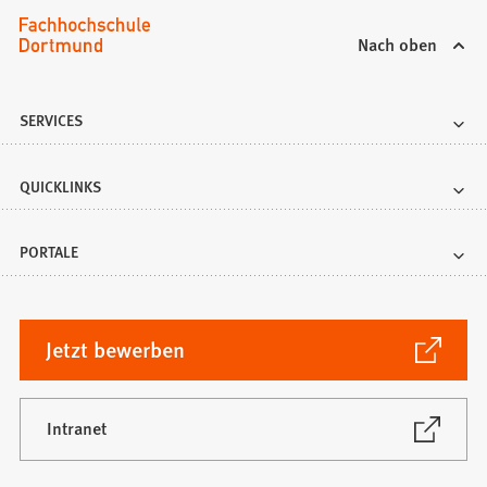
Nach oben
SERVICES
QUICKLINKS
PORTALE
(Öffnet
Jetzt bewerben
in
einem
neuen
(Öffnet
Intranet
in
Tab)
einem