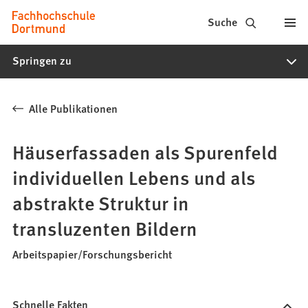
Fachhochschule
Inhalt anspringen
Suche
Dortmund
Springen zu
-
Studium,
Alle Publikationen
Studiengänge,
Bewerbung
Häuserfassaden als Spurenfeld
individuellen Lebens und als
abstrakte Struktur in
transluzenten Bildern
Arbeitspapier/Forschungsbericht
Schnelle Fakten