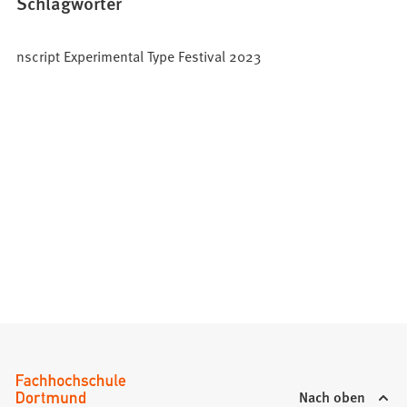
Schlagwörter
e
t
nscript Experimental Type Festival 2023
i
n
e
i
n
e
m
n
e
u
e
n
T
a
b
)
Nach oben