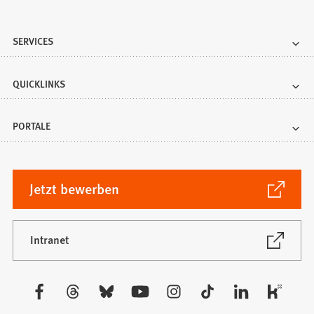
SERVICES
QUICKLINKS
PORTALE
(Öffnet
Jetzt bewerben
in
einem
neuen
(Öffnet
Intranet
in
Tab)
einem
neuen
Besuchen
Tab)
Sie