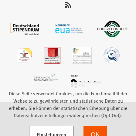
uns
auf:
Diese Seite verwendet Cookies, um die Funktionalität der
Webseite zu gewährleisten und statistische Daten zu
erheben. Sie können der statistischen Erhebung über die
Impressum
Datenschutz
Barrierefreiheit
Datenschutzeinstellungen widersprechen (Opt-Out).
Feedback
(Öffnet in einem neuen Tab)
Einstellungen
OK