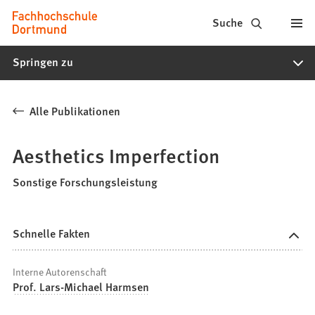
Fachhochschule
Inhalt anspringen
Suche
Dortmund
Springen zu
-
Studium,
Alle Publikationen
Studiengänge,
Bewerbung
Aesthetics Imperfection
Sonstige Forschungsleistung
Schnelle Fakten
Interne Autorenschaft
Prof. Lars-Michael Harmsen