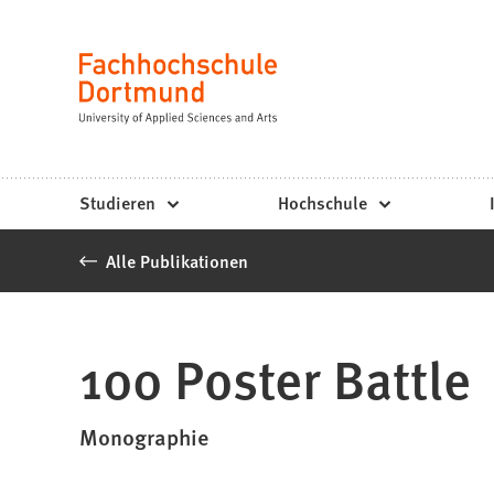
Fachhochschule
Inhalt anspringen
Dortmund
Sprache
-
Studium,
Studiengänge,
Studieren
Hochschule
Bewerbung
Alle Publikationen
100 Poster Battle
Monographie