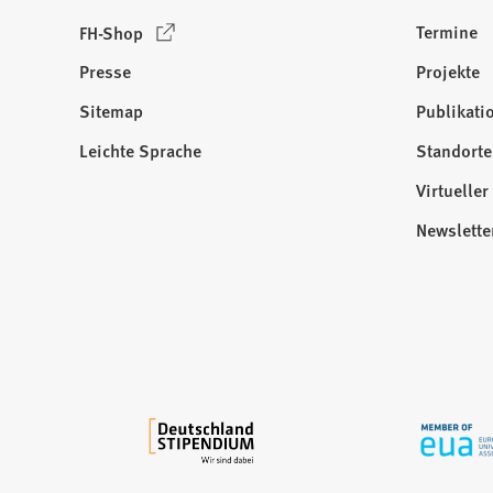
a
(
Termine
FH-Shop
b
Ö
)
Presse
Projekte
f
f
Sitemap
Publikati
Besuchen
n
Sie
Leichte Sprache
Standorte
e
uns
t
Virtuelle
auf:
i
Newslette
n
e
i
n
e
m
n
e
u
e