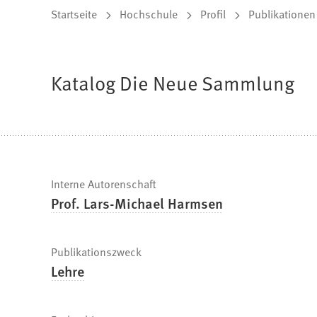
Sie
Startseite
Hochschule
Profil
Publikationen
befinden
sich
Katalog Die Neue Sammlung
hier:
Schnelle
Interne Autorenschaft
Prof. Lars-Michael Harmsen
Fakten
Publikationszweck
Lehre