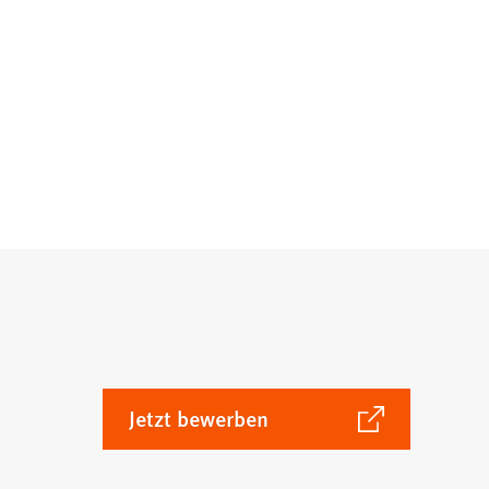
(Öffnet
Jetzt bewerben
in
einem