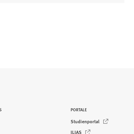
S
PORTALE
(
Studienportal
Ö
(
ILIAS