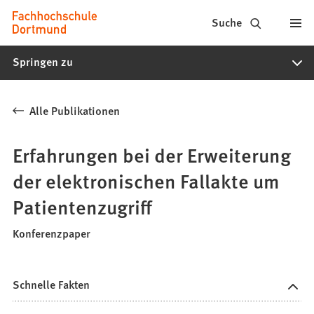
Fachhochschule
Inhalt anspringen
Suche
Dortmund
Springen zu
-
Studium,
Alle Publikationen
Studiengänge,
Bewerbung
Erfahrungen bei der Erweiterung
der elektronischen Fallakte um
Patientenzugriff
Konferenzpaper
Schnelle Fakten