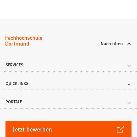
Nach oben
SERVICES
QUICKLINKS
PORTALE
(Öffnet
Jetzt bewerben
in