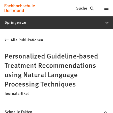
Fachhochschule
Inhalt anspringen
Suche
Dortmund
Springen zu
-
Studium,
Alle Publikationen
Studiengänge,
Bewerbung
Personalized Guideline-based
Treatment Recommendations
using Natural Language
Processing Techniques
Journalartikel
Schnelle Fakten