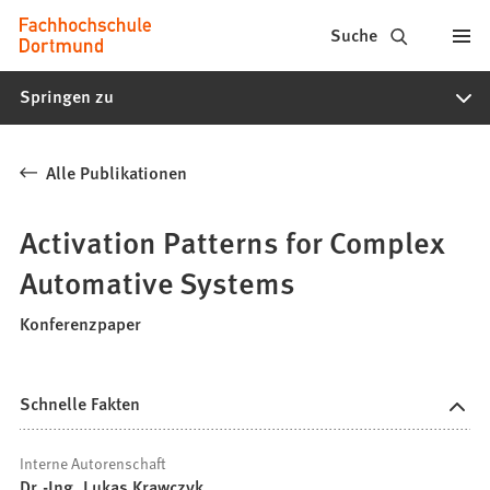
Fachhochschule
Inhalt anspringen
Suche
Dortmund
Springen zu
-
Studium,
Alle Publikationen
Studiengänge,
Bewerbung
Activation Patterns for Complex
Automative Systems
Konferenzpaper
Schnelle Fakten
Interne Autorenschaft
Dr.-Ing. Lukas Krawczyk