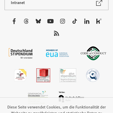
neuen
(Öffnet
Intranet
in
Tab)
einem
neuen
Besuchen
Tab)
Sie
uns
auf:
Diese Seite verwendet Cookies, um die Funktionalität der
Webseite zu gewährleisten und statistische Daten zu