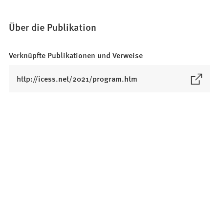
Über die Publikation
Verknüpfte Publikationen und Verweise
(
http://icess.net/2021/program.htm
Ö
f
f
n
e
t
i
n
e
i
n