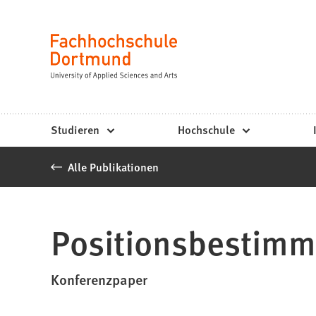
Fachhochschule
Inhalt anspringen
Dortmund
Sprache
-
Studium,
Studiengänge,
Studieren
Hochschule
Bewerbung
Alle Publikationen
Positionsbestimm
Konferenzpaper