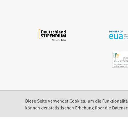
n
e
m
n
e
u
e
n
T
a
b
)
Diese Seite verwendet Cookies, um die Funktionalitä
Impressum
Datenschutz
Barrierefreiheit
F
(Öffnet in einem neuen Tab)
können der statistischen Erhebung über die Datensc