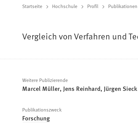
Sie
Startseite
Hochschule
Profil
Publikationen
befinden
sich
Vergleich von Verfahren und T
hier:
Schnelle
Weitere Publizierende
Marcel Müller, Jens Reinhard, Jürgen Sieck
Fakten
Publikationszweck
Forschung