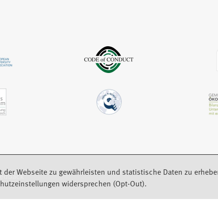
e
n
n
m
e
e
n
u
m
e
e
n
u
n
e
e
T
u
n
a
e
T
b
n
a
)
T
b
a
)
b
)
t der Webseite zu gewährleisten und statistische Daten zu erhebe
eedback
hutzeinstellungen widersprechen (Opt-Out).