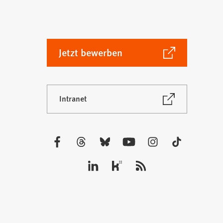
(Öffnet
Jetzt bewerben
in
einem
neuen
(Öffnet
Intranet
Tab)
in
einem
neuen
Tab)