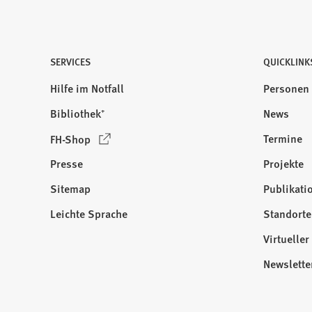
SERVICES
QUICKLINK
Hilfe im Notfall
Personen
Bibliothek⁺
News
(
Termine
FH-Shop
Ö
Presse
Projekte
f
f
Sitemap
Publikati
Besuchen
n
Sie
Leichte Sprache
Standorte
e
uns
t
Virtuelle
auf:
i
Newslette
n
e
i