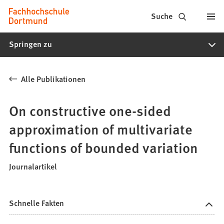
Fachhochschule
Inhalt anspringen
Suche
Dortmund
Springen zu
-
Studium,
Alle Publikationen
Studiengänge,
Bewerbung
On constructive one-sided
approximation of multivariate
functions of bounded variation
Journalartikel
Schnelle Fakten