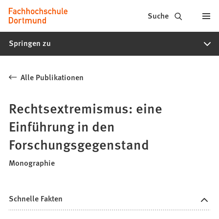
Fachhochschule
Inhalt anspringen
Suche
Dortmund
Springen zu
-
Studium,
Alle Publikationen
Studiengänge,
Bewerbung
Rechtsextremismus: eine
Einführung in den
Forschungsgegenstand
Monographie
Schnelle Fakten