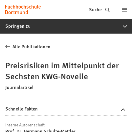
Fachhochschule
Inhalt anspringen
Suche
Dortmund
Springen zu
-
Studium,
Alle Publikationen
Studiengänge,
Bewerbung
Preisrisiken im Mittelpunkt der
Sechsten KWG-Novelle
Journalartikel
Schnelle Fakten
Interne Autorenschaft
Prof. Dr. Hermann Schulte-Mattler