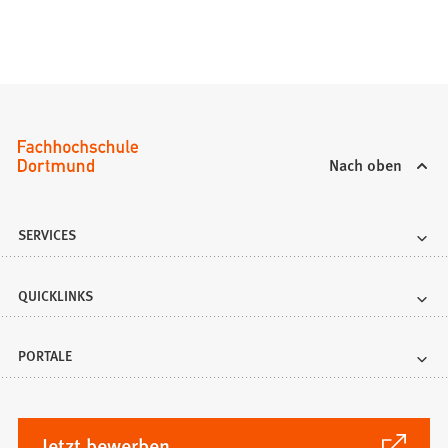
Nach oben
SERVICES
QUICKLINKS
PORTALE
(Öffnet
Jetzt bewerben