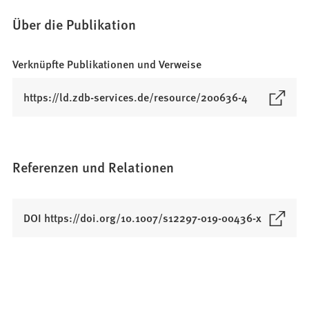
Über die Publikation
Verknüpfte Publikationen und Verweise
(
https://ld.zdb-services.de/resource/200636-4
Ö
f
f
n
Referenzen und Relationen
e
t
i
(
DOI https://doi.org/10.1007/s12297-019-00436-x
n
Ö
e
f
i
f
n
n
e
e