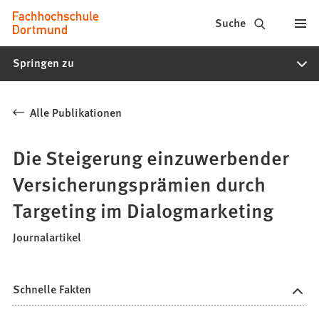
Fachhochschule
Inhalt anspringen
Suche
Dortmund
Springen zu
-
Studium,
Alle Publikationen
Studiengänge,
Bewerbung
Die Steigerung einzuwerbender
Versicherungsprämien durch
Targeting im Dialogmarketing
Journalartikel
Schnelle Fakten