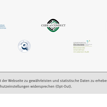
m
e
e
n
u
m
e
e
n
u
n
e
e
T
u
n
a
e
T
b
n
a
)
T
b
a
)
b
)
t der Webseite zu gewährleisten und statistische Daten zu erhebe
eedback
hutzeinstellungen widersprechen (Opt-Out).