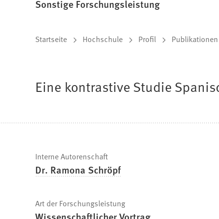
Sonstige Forschungsleistung
Sie
Startseite
Hochschule
Profil
Publikationen
befinden
sich
Eine kontrastive Studie Spanis
hier:
Schnelle
Interne Autorenschaft
Dr. Ramona Schröpf
Fakten
Art der Forschungsleistung
Wissenschaftlicher Vortrag