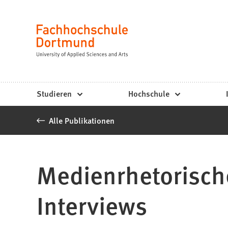
Fachhochschule
Inhalt anspringen
Dortmund
Sprache
-
Studium,
Studiengänge,
Studieren
Hochschule
Bewerbung
Alle Publikationen
Medienrhetorisch
Interviews