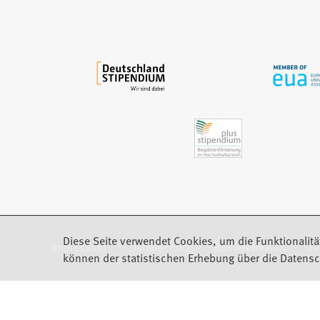
e
m
n
e
u
e
n
T
a
b
)
Diese Seite verwendet Cookies, um die Funktionalitä
Impressum
Datenschutz
Barrierefreiheit
F
(Öffnet in einem neuen Tab)
können der statistischen Erhebung über die Datensc