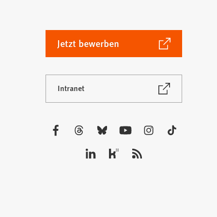
(Öffnet
Jetzt bewerben
in
einem
neuen
(Öffnet
Intranet
Tab)
in
einem
neuen
Tab)