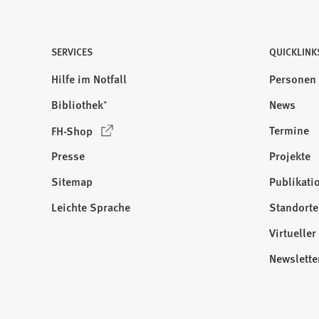
SERVICES
QUICKLINK
Hilfe im Notfall
Personen
Bibliothek⁺
News
(
Termine
FH-Shop
Ö
Presse
Projekte
f
f
Sitemap
Publikati
Besuchen
n
Sie
Leichte Sprache
Standorte
e
uns
t
Virtuelle
auf:
i
Newslette
n
e
i
n