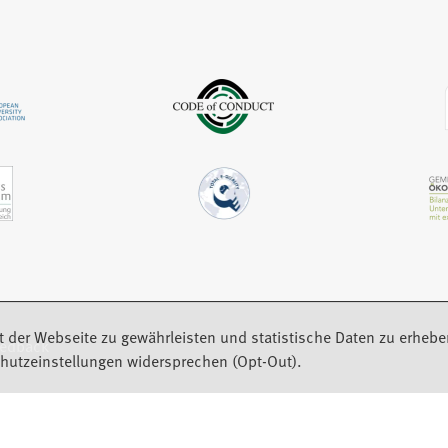
m
e
e
n
u
m
e
e
n
u
n
e
e
T
u
n
a
e
T
b
n
a
)
T
b
a
)
b
)
t der Webseite zu gewährleisten und statistische Daten zu erhebe
eedback
hutzeinstellungen widersprechen (Opt-Out).