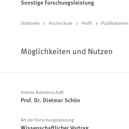
Sonstige Forschungsleistung
Sie
Startseite
Hochschule
Profil
Publikationen
befinden
sich
Möglichkeiten und Nutzen
hier:
Schnelle
Interne Autorenschaft
Prof. Dr. Dietmar Schön
Fakten
Art der Forschungsleistung
Wissenschaftlicher Vortrag