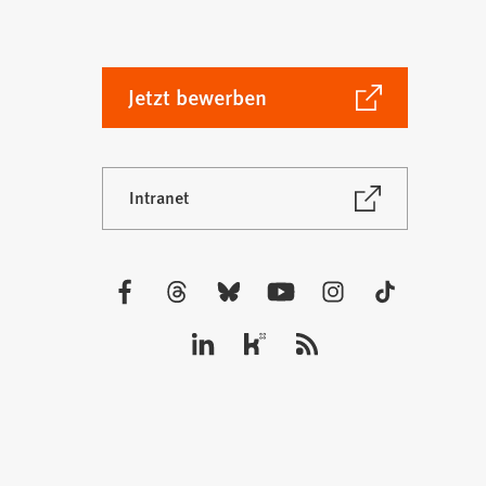
(Öffnet
Jetzt bewerben
in
einem
neuen
(Öffnet
Intranet
Tab)
in
einem
neuen
Tab)