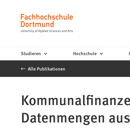
Fachhochschule
Inhalt anspringen
Dortmund
Sprache
-
Studium,
Studiengänge,
Studieren
Hochschule
Bewerbung
Alle Publikationen
Kommunalfinanzen
Datenmengen aus