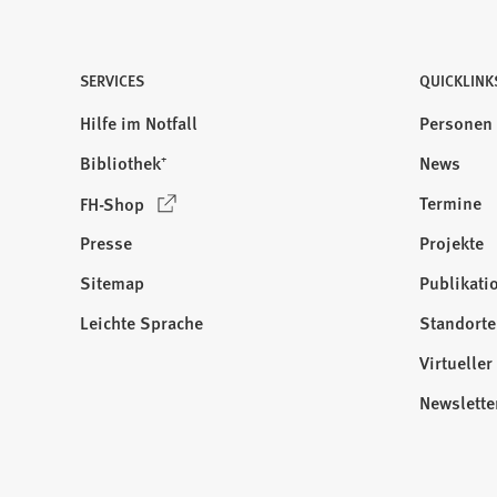
SERVICES
QUICKLINK
Hilfe im Notfall
Personen
Bibliothek⁺
News
(
Termine
FH-Shop
Ö
Presse
Projekte
f
f
Sitemap
Publikati
Besuchen
n
Sie
Leichte Sprache
Standorte
e
uns
t
Virtuelle
auf:
i
Newslette
n
e
i
n