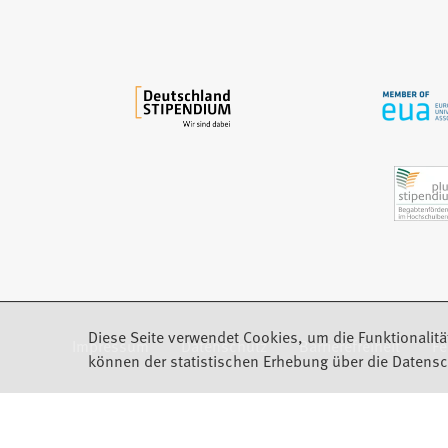
e
m
n
e
u
e
n
T
a
b
)
Diese Seite verwendet Cookies, um die Funktionalitä
Impressum
Datenschutz
Barrierefreiheit
F
(Öffnet in einem neuen Tab)
können der statistischen Erhebung über die Datensc