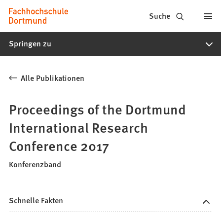
Fachhochschule
Inhalt anspringen
Suche
Dortmund
Springen zu
-
Studium,
Alle Publikationen
Studiengänge,
Bewerbung
Proceedings of the Dortmund
International Research
Conference 2017
Konferenzband
Schnelle Fakten