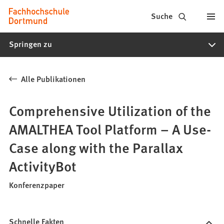
Fachhochschule
Inhalt anspringen
Suche
Dortmund
Springen zu
-
Studium,
Alle Publikationen
Studiengänge,
Bewerbung
Comprehensive Utilization of the
AMALTHEA Tool Platform – A Use-
Case along with the Parallax
ActivityBot
Konferenzpaper
Schnelle Fakten