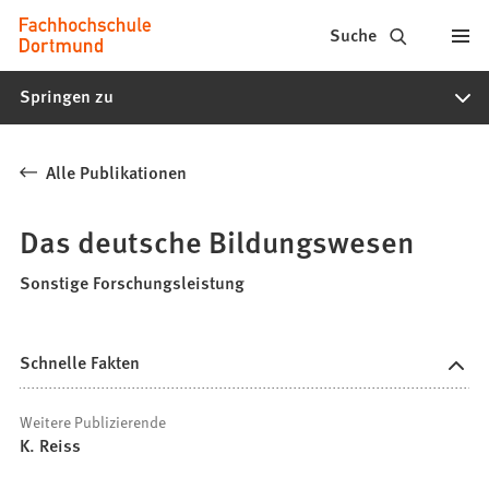
Fachhochschule
Inhalt anspringen
Suche
Dortmund
Springen zu
-
Studium,
Alle Publikationen
Studiengänge,
Bewerbung
Das deutsche Bildungswesen
Sonstige Forschungsleistung
Schnelle Fakten
Weitere Publizierende
K. Reiss