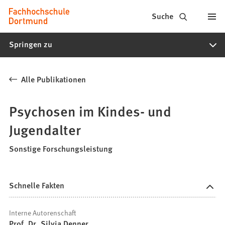
Fachhochschule
Inhalt anspringen
Suche
Dortmund
Springen zu
-
Studium,
Alle Publikationen
Studiengänge,
Bewerbung
Psychosen im Kindes- und
Jugendalter
Sonstige Forschungsleistung
Schnelle Fakten
Interne Autorenschaft
Prof. Dr. Silvia Denner