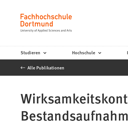
Fachhochschule
Inhalt anspringen
Dortmund
Sprache
-
Studium,
Studiengänge,
Studieren
Hochschule
Bewerbung
Alle Publikationen
Wirksamkeitskontr
Bestandsaufnahm