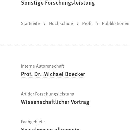
Sonstige Forschungsleistung
Sie
Startseite
Hochschule
Profil
Publikationen
befinden
sich
hier:
Schnelle
Interne Autorenschaft
Prof. Dr. Michael Boecker
Fakten
Art der Forschungsleistung
Wissenschaftlicher Vortrag
Fachgebiete
Sozialwesen allgemein