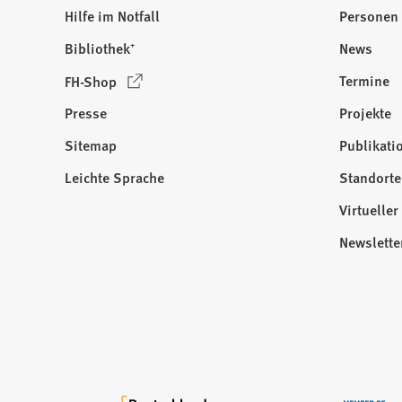
Hilfe im Notfall
Personen
Bibliothek⁺
News
(
Termine
FH-Shop
Ö
Presse
Projekte
f
f
Sitemap
Publikati
Besuchen
n
Sie
Leichte Sprache
Standorte
e
uns
t
Virtuelle
auf:
i
Newslette
n
e
i
n
e
m
n