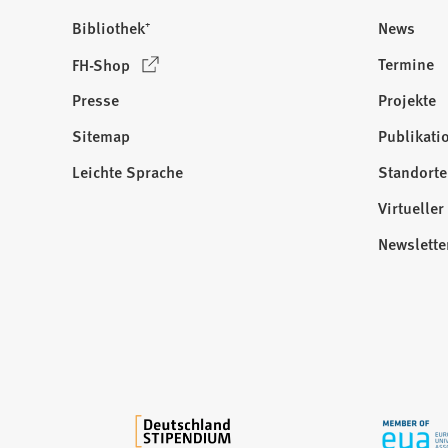
Bibliothek⁺
News
(
Termine
FH-Shop
Ö
Presse
Projekte
f
f
Sitemap
Publikati
Besuchen
n
Sie
Leichte Sprache
Standorte
e
uns
t
Virtuelle
auf:
i
Newslette
n
e
i
n
e
m
n
e
u