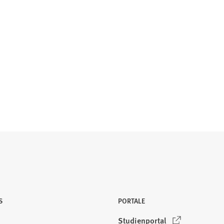
S
PORTALE
(
Studienportal