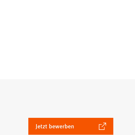
(Öffnet
Jetzt bewerben
in