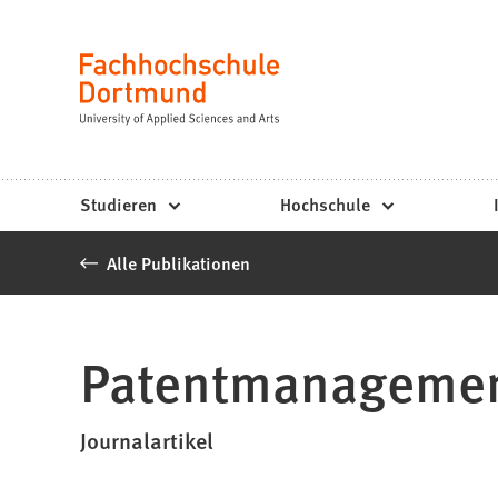
Fachhochschule
Inhalt anspringen
Dortmund
Sprache
-
Studium,
Studiengänge,
Studieren
Hochschule
Bewerbung
Alle Publikationen
Patentmanagement
Journalartikel