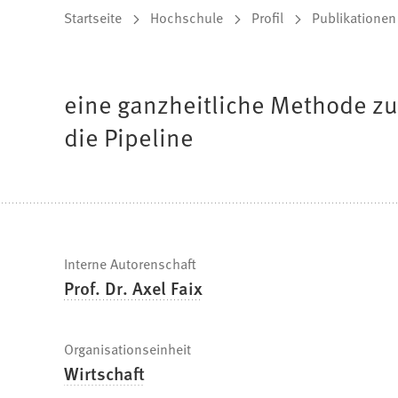
Sie
Startseite
Hochschule
Profil
Publikationen
befinden
sich
eine ganzheitliche Methode zu
hier:
die Pipeline
Schnelle
Interne Autorenschaft
Prof. Dr. Axel Faix
Fakten
Organisationseinheit
Wirtschaft