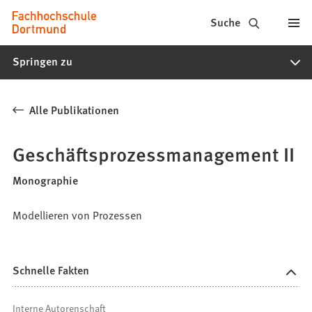
Fachhochschule
Inhalt anspringen
Suche
Dortmund
Springen zu
-
Studium,
Alle Publikationen
Studiengänge,
Bewerbung
Geschäftsprozessmanagement II
Monographie
Modellieren von Prozessen
Schnelle Fakten
Interne Autorenschaft