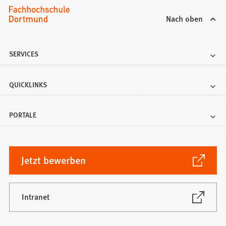
e
u
Nach oben
e
n
T
SERVICES
a
b
QUICKLINKS
)
PORTALE
(Öffnet
Jetzt bewerben
in
einem
neuen
(Öffnet
Intranet
in
Tab)
einem