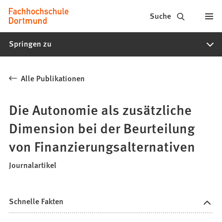
Fachhochschule
Inhalt anspringen
Suche
Dortmund
Springen zu
-
Studium,
Alle Publikationen
Studiengänge,
Bewerbung
Die Autonomie als zusätzliche
Dimension bei der Beurteilung
von Finanzierungsalternativen
Journalartikel
Schnelle Fakten