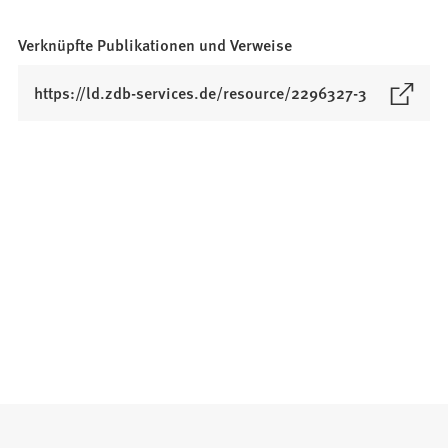
Verknüpfte Publikationen und Verweise
(
https://ld.zdb-services.de/resource/2296327-3
Ö
f
f
n
e
t
i
n
e
i
n
e
m
n