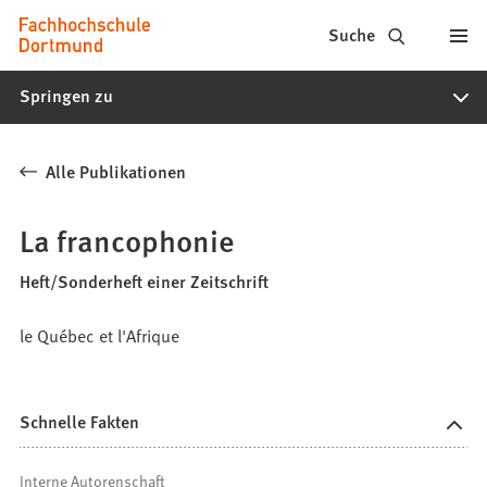
Fachhochschule
Inhalt anspringen
Suche
Dortmund
Springen zu
-
Studium,
Alle Publikationen
Studiengänge,
Bewerbung
La francophonie
Heft/Sonderheft einer Zeitschrift
le Québec et l'Afrique
Schnelle Fakten
Interne Autorenschaft