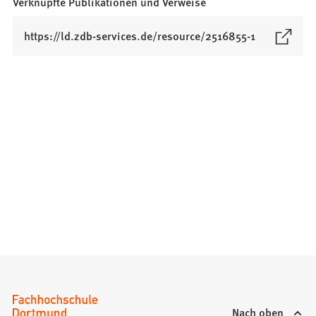
Verknüpfte Publikationen und Verweise
(
https://ld.zdb-services.de/resource/2516855-1
Ö
f
f
n
e
t
i
n
e
i
n
e
m
n
e
u
Nach oben