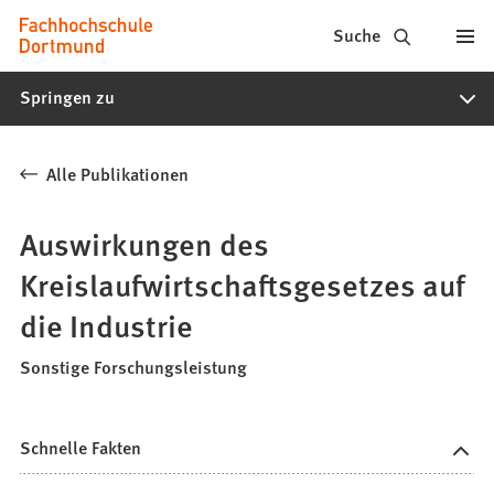
Fachhochschule
Inhalt anspringen
Suche
Dortmund
Springen zu
-
Studium,
Alle Publikationen
Studiengänge,
Bewerbung
Auswirkungen des
Kreislaufwirtschaftsgesetzes auf
die Industrie
Sonstige Forschungsleistung
Schnelle Fakten