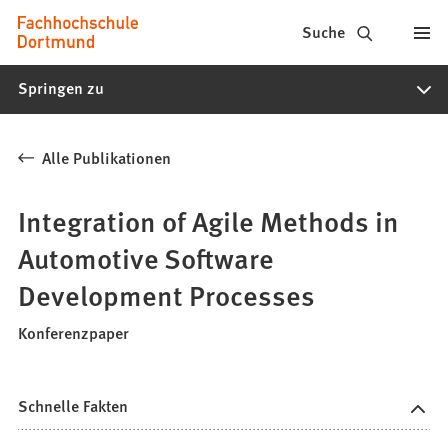
Fachhochschule
Inhalt anspringen
Suche
Dortmund
Springen zu
-
Studium,
Alle Publikationen
Studiengänge,
Bewerbung
Integration of Agile Methods in
Automotive Software
Development Processes
Konferenzpaper
Schnelle Fakten