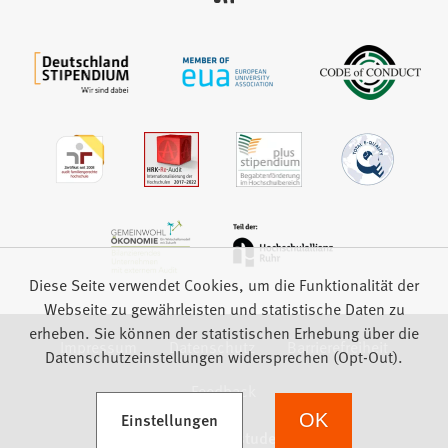
auf:
Diese Seite verwendet Cookies, um die Funktionalität der
Webseite zu gewährleisten und statistische Daten zu
erheben. Sie können der statistischen Erhebung über die
Impressum
Datenschutz
Barrierefreiheit
Datenschutzeinstellungen widersprechen (Opt-Out).
Feedback
(Öffnet in einem neuen Tab)
Einstellungen
OK
we focus on students