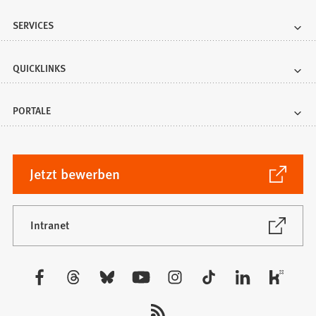
SERVICES
QUICKLINKS
PORTALE
(Öffnet
Jetzt bewerben
in
einem
neuen
(Öffnet
Intranet
in
Tab)
einem
neuen
Besuchen
Tab)
Sie
uns