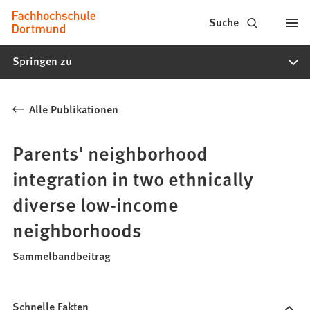
Fachhochschule
Inhalt anspringen
Suche
Dortmund
Springen zu
-
Studium,
Alle Publikationen
Studiengänge,
Bewerbung
Parents' neighborhood
integration in two ethnically
diverse low-income
neighborhoods
Sammelbandbeitrag
Schnelle Fakten