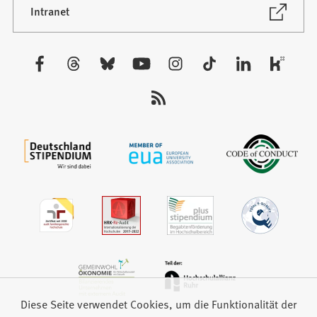
neuen
(Öffnet
Intranet
in
Tab)
einem
neuen
Besuchen
Tab)
Sie
uns
auf:
Diese Seite verwendet Cookies, um die Funktionalität der