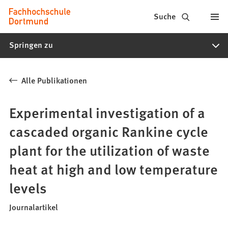
Fachhochschule
Inhalt anspringen
Suche
Dortmund
Springen zu
-
Studium,
Alle Publikationen
Studiengänge,
Bewerbung
Experimental investigation of a
cascaded organic Rankine cycle
plant for the utilization of waste
heat at high and low temperature
levels
Journalartikel