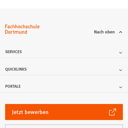
Nach oben
SERVICES
QUICKLINKS
PORTALE
(Öffnet
Jetzt bewerben
in
einem