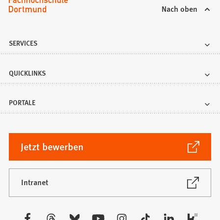
Nach oben
SERVICES
QUICKLINKS
PORTALE
(Öffnet
Jetzt bewerben
in
einem
neuen
(Öffnet
Intranet
in
Tab)
einem
neuen
Besuchen