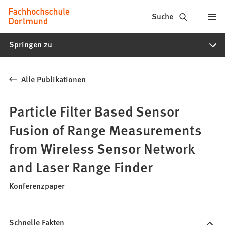
Fachhochschule
Inhalt anspringen
Suche
Dortmund
Springen zu
-
Studium,
Alle Publikationen
Studiengänge,
Bewerbung
Particle Filter Based Sensor
Fusion of Range Measurements
from Wireless Sensor Network
and Laser Range Finder
Konferenzpaper
Schnelle Fakten