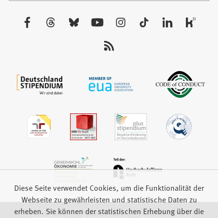
einem
neuen
Besuchen
Tab)
Sie
uns
auf:
Diese Seite verwendet Cookies, um die Funktionalität der
Webseite zu gewährleisten und statistische Daten zu
erheben. Sie können der statistischen Erhebung über die
Impressum
Datenschutz
Barrierefreiheit