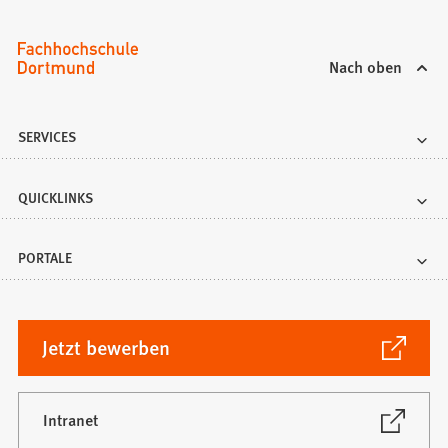
Nach oben
SERVICES
QUICKLINKS
PORTALE
(Öffnet
Jetzt bewerben
in
einem
neuen
(Öffnet
Intranet
in
Tab)