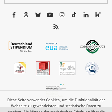
in
Tab)
einem
neuen
Besuchen
Tab)
Sie
uns
auf:
Diese Seite verwendet Cookies, um die Funktionalität der
Webseite zu gewährleisten und statistische Daten zu
erheben. Sie können der statistischen Erhebung über die