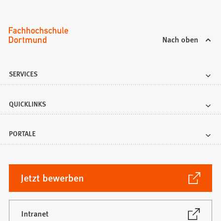
Nach oben
SERVICES
QUICKLINKS
PORTALE
(Öffnet
Jetzt bewerben
in
einem
neuen
(Öffnet
Intranet