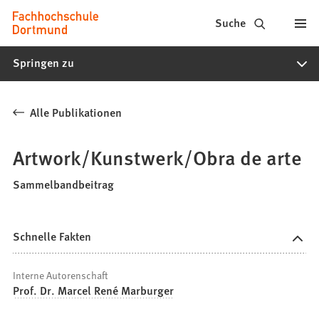
Fachhochschule
Inhalt anspringen
Suche
Dortmund
Springen zu
-
Studium,
Alle Publikationen
Studiengänge,
Bewerbung
Artwork/Kunstwerk/Obra de arte
Sammelbandbeitrag
Schnelle Fakten
Interne Autorenschaft
Prof. Dr. Marcel René Marburger