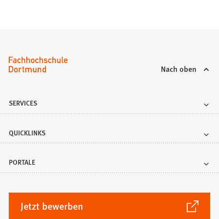
Nach oben
SERVICES
QUICKLINKS
PORTALE
(Öffnet
Jetzt bewerben
in