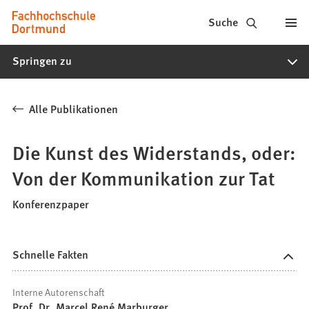
Fachhochschule
Inhalt anspringen
Suche
Dortmund
Springen zu
-
Studium,
Alle Publikationen
Studiengänge,
Bewerbung
Die Kunst des Widerstands, oder:
Von der Kommunikation zur Tat
Konferenzpaper
Schnelle Fakten
Interne Autorenschaft
Prof. Dr. Marcel René Marburger