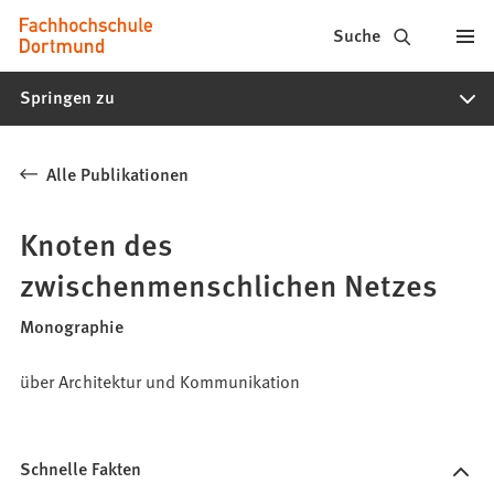
Fachhochschule
Inhalt anspringen
Suche
Dortmund
Springen zu
-
Studium,
Alle Publikationen
Studiengänge,
Bewerbung
Knoten des
zwischenmenschlichen Netzes
Monographie
über Architektur und Kommunikation
Schnelle Fakten