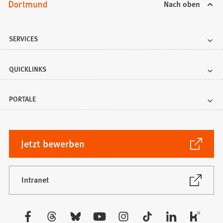
Nach oben
SERVICES
QUICKLINKS
PORTALE
(Öffnet
Jetzt bewerben
in
einem
neuen
(Öffnet
Intranet
in
Tab)
einem
neuen
Besuchen
Tab)
Sie