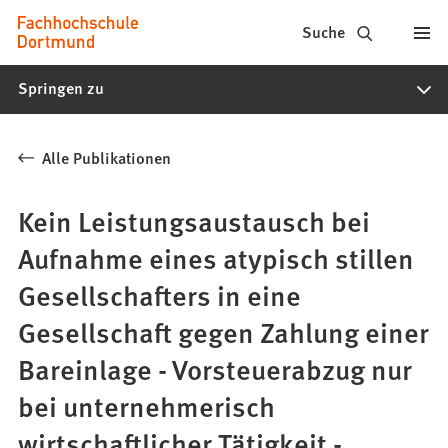
Fachhochschule
Inhalt anspringen
Suche
Dortmund
Springen zu
-
Studium,
Alle Publikationen
Studiengänge,
Bewerbung
Kein Leistungsaustausch bei
Aufnahme eines atypisch stillen
Gesellschafters in eine
Gesellschaft gegen Zahlung einer
Bareinlage - Vorsteuerabzug nur
bei unternehmerisch
wirtschaftlicher Tätigkeit -