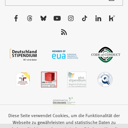
in
Tab)
einem
neuen
Besuchen
Tab)
Sie
uns
auf:
Diese Seite verwendet Cookies, um die Funktionalität der
Webseite zu gewährleisten und statistische Daten zu