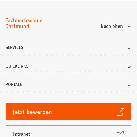
Nach oben
SERVICES
QUICKLINKS
PORTALE
(Öffnet
Jetzt bewerben
in
einem
neuen
(Öffnet
Intranet