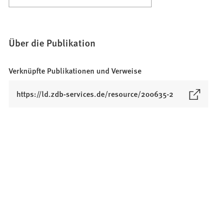
Über die Publikation
Verknüpfte Publikationen und Verweise
(
https://ld.zdb-services.de/resource/200635-2
Ö
f
f
n
e
t
i
n
e
i