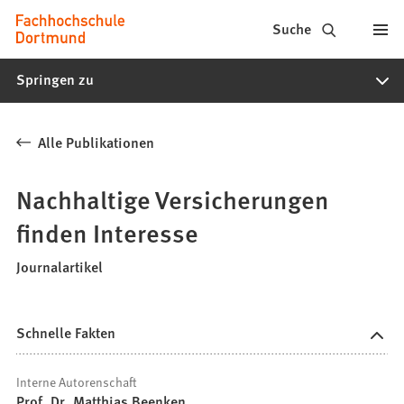
Fachhochschule
Inhalt anspringen
Suche
Dortmund
Springen zu
-
Studium,
Alle Publikationen
Studiengänge,
Bewerbung
Nachhaltige Versicherungen
finden Interesse
Journalartikel
Schnelle Fakten
Interne Autorenschaft
Prof. Dr. Matthias Beenken