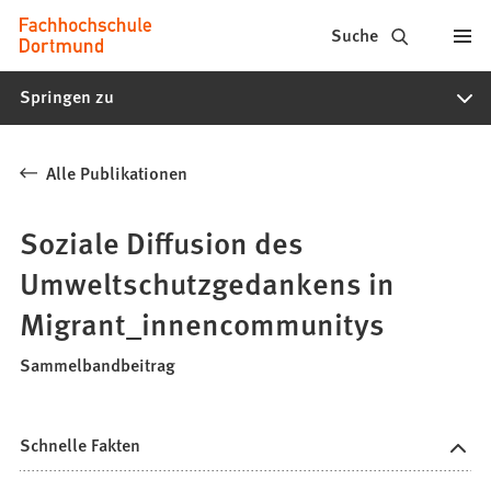
Fachhochschule
Inhalt anspringen
Suche
Dortmund
Springen zu
-
Studium,
Alle Publikationen
Studiengänge,
Bewerbung
Soziale Diffusion des
Umweltschutzgedankens in
Migrant_innencommunitys
Sammelbandbeitrag
Schnelle Fakten