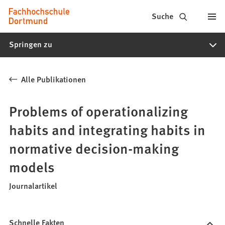
Fachhochschule
Inhalt anspringen
Suche
Dortmund
Springen zu
-
Studium,
Alle Publikationen
Studiengänge,
Bewerbung
Problems of operationalizing
habits and integrating habits in
normative decision-making
models
Journalartikel
Schnelle Fakten