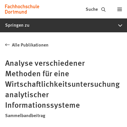
Fachhochschule
Inhalt anspringen
Suche
Dortmund
Springen zu
-
Studium,
Alle Publikationen
Studiengänge,
Bewerbung
Analyse verschiedener
Methoden für eine
Wirtschaftlichkeitsuntersuchung
analytischer
Informationssysteme
Sammelbandbeitrag