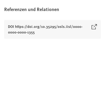
Referenzen und Relationen
DOI https://doi.org/10.35295/osls.iisl/0000-
(
0000-0000-1355
Ö
f
f
n
e
t
i
n
e
i
n
e