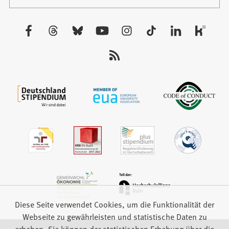
in
Tab)
einem
neuen
Besuchen
Tab)
Sie
uns
auf:
Diese Seite verwendet Cookies, um die Funktionalität der
Webseite zu gewährleisten und statistische Daten zu
erheben. Sie können der statistischen Erhebung über die