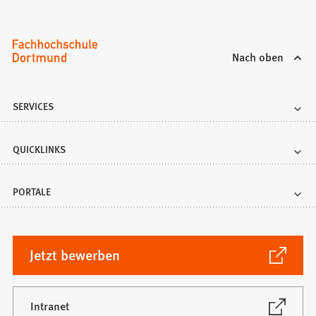
m
n
e
u
Nach oben
e
n
T
SERVICES
a
b
QUICKLINKS
)
PORTALE
(Öffnet
Jetzt bewerben
in
einem
neuen
(Öffnet
Intranet