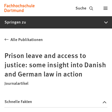
Fachhochschule
Inhalt anspringen
Suche
Dortmund
Springen zu
-
Studium,
Alle Publikationen
Studiengänge,
Bewerbung
Prison leave and access to
justice: some insight into Danish
and German law in action
Journalartikel
Schnelle Fakten