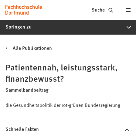
Fachhochschule
Inhalt anspringen
Suche
Dortmund
Springen zu
-
Studium,
Alle Publikationen
Studiengänge,
Bewerbung
Patientennah, leistungsstark,
finanzbewusst?
Sammelbandbeitrag
die Gesundheitspolitik der rot-grünen Bundesregierung
Schnelle Fakten