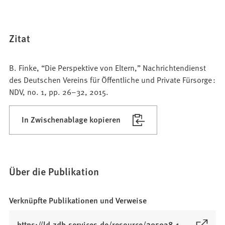
Zitat
B. Finke, “Die Perspektive von Eltern,” Nachrichtendienst
des Deutschen Vereins für Öffentliche und Private Fürsorge :
NDV, no. 1, pp. 26–32, 2015.
In Zwischenablage kopieren
Über die Publikation
Verknüpfte Publikationen und Verweise
(
https://ld.zdb-services.de/resource/205938-1