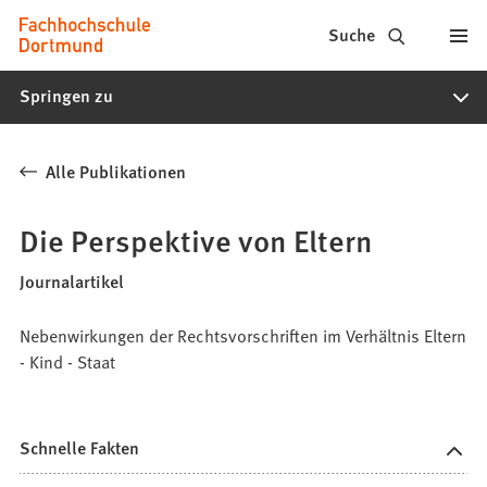
Fachhochschule
Inhalt anspringen
Suche
Dortmund
Springen zu
-
Studium,
Alle Publikationen
Studiengänge,
Bewerbung
Die Perspektive von Eltern
Journalartikel
Nebenwirkungen der Rechtsvorschriften im Verhältnis Eltern
- Kind - Staat
Schnelle Fakten