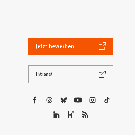
(Öffnet
Jetzt bewerben
in
einem
neuen
(Öffnet
Intranet
Tab)
in
einem
neuen
Tab)