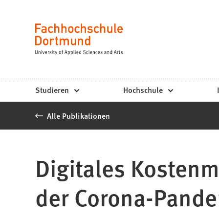
Fachhochschule
Inhalt anspringen
Dortmund
Sprache
-
Studium,
Studiengänge,
Studieren
Hochschule
Bewerbung
Alle Publikationen
Digitales Kostenm
der Corona-Pand