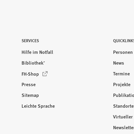
n
e
m
n
e
u
SERVICES
QUICKLINK
e
Hilfe im Notfall
Personen
n
T
Bibliothek⁺
News
a
(
Termine
FH-Shop
b
Ö
)
Presse
Projekte
f
f
Sitemap
Publikati
Besuchen
n
Sie
Leichte Sprache
Standorte
e
uns
t
Virtuelle
auf:
i
Newslette
n