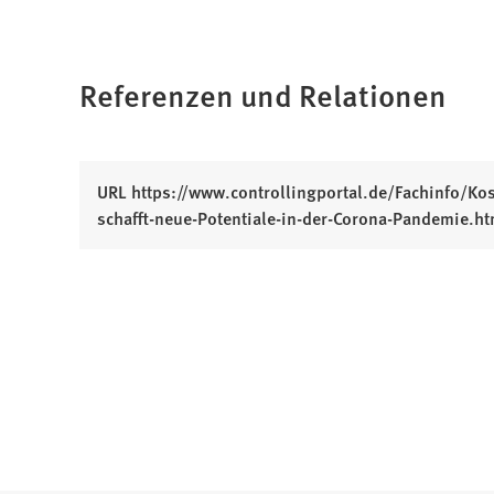
Referenzen und Relationen
URL https://www.controllingportal.de/Fachinfo/
(
schafft-neue-Potentiale-in-der-Corona-Pandemie.ht
Ö
f
f
n
e
t
i
n
e
i