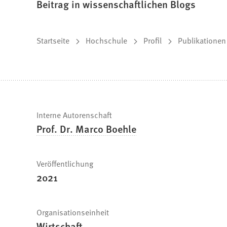
Beitrag in wissenschaftlichen Blogs
Sie
Startseite
Hochschule
Profil
Publikationen
befinden
sich
hier:
Schnelle
Interne Autorenschaft
Prof. Dr. Marco Boehle
Fakten
Veröffentlichung
2021
Organisationseinheit
Wirtschaft