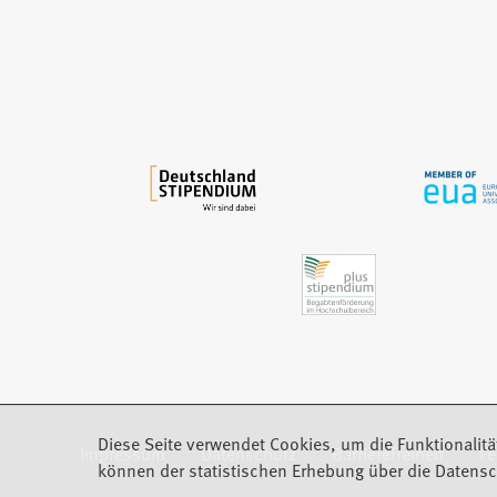
e
i
n
e
m
n
e
u
e
n
T
a
b
)
Diese Seite verwendet Cookies, um die Funktionalitä
Impressum
Datenschutz
Barrierefreiheit
F
(Öffnet in einem neuen Tab)
können der statistischen Erhebung über die Datensc