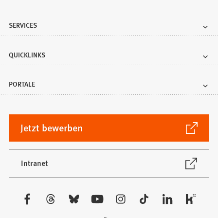
SERVICES
QUICKLINKS
PORTALE
(Öffnet
Jetzt bewerben
in
einem
neuen
(Öffnet
Intranet
in
Tab)
einem
neuen
Besuchen
Tab)
Sie
uns