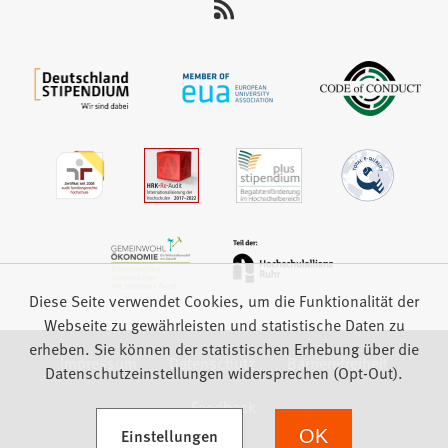
auf:
Diese Seite verwendet Cookies, um die Funktionalität der
Webseite zu gewährleisten und statistische Daten zu
erheben. Sie können der statistischen Erhebung über die
Impressum
Datenschutz
Barrierefreiheit
Datenschutzeinstellungen widersprechen (Opt-Out).
Feedback
(Öffnet in einem neuen Tab)
Einstellungen
OK