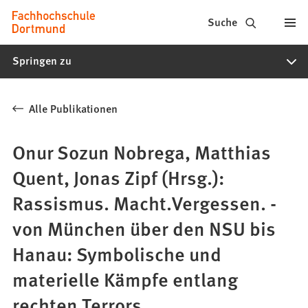
Fachhochschule
Inhalt anspringen
Suche
Dortmund
Springen zu
-
Studium,
Alle Publikationen
Studiengänge,
Bewerbung
Onur Sozun Nobrega, Matthias
Quent, Jonas Zipf (Hrsg.):
Rassismus. Macht.Vergessen. -
von München über den NSU bis
Hanau: Symbolische und
materielle Kämpfe entlang
rechten Terrors