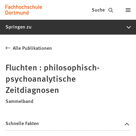
Fachhochschule
Inhalt anspringen
Suche
Dortmund
Springen zu
-
Studium,
Alle Publikationen
Studiengänge,
Bewerbung
Fluchten : philosophisch-
psychoanalytische
Zeitdiagnosen
Sammelband
Schnelle Fakten