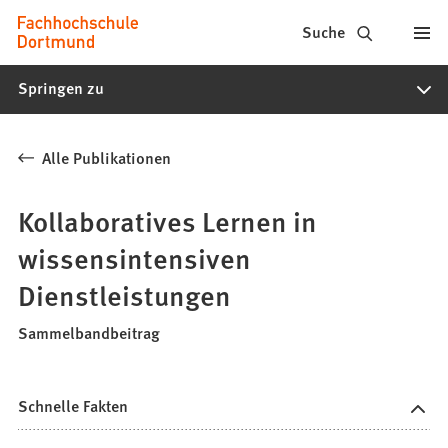
Fachhochschule
Inhalt anspringen
Suche
Dortmund
Springen zu
-
Studium,
Alle Publikationen
Studiengänge,
Bewerbung
Kollaboratives Lernen in
wissensintensiven
Dienstleistungen
Sammelbandbeitrag
Schnelle Fakten