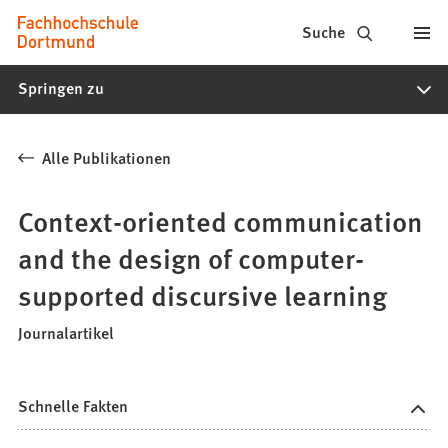
Fachhochschule
Inhalt anspringen
Suche
Dortmund
Springen zu
-
Studium,
Alle Publikationen
Studiengänge,
Bewerbung
Context-oriented communication
and the design of computer-
supported discursive learning
Journalartikel
Schnelle Fakten