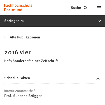
Fachhochschule
Inhalt anspringen
Suche
Dortmund
Springen zu
-
Studium,
Alle Publikationen
Studiengänge,
Bewerbung
2016 vier
Heft/Sonderheft einer Zeitschrift
Schnelle Fakten
Interne Autorenschaft
Prof. Susanne Brügger