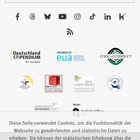
Tab)
einem
neuen
Besuchen
Tab)
Sie
uns
auf:
Diese Seite verwendet Cookies, um die Funktionalität der
Webseite zu gewährleisten und statistische Daten zu
erheben. Sie können der statistischen Erhebung über die