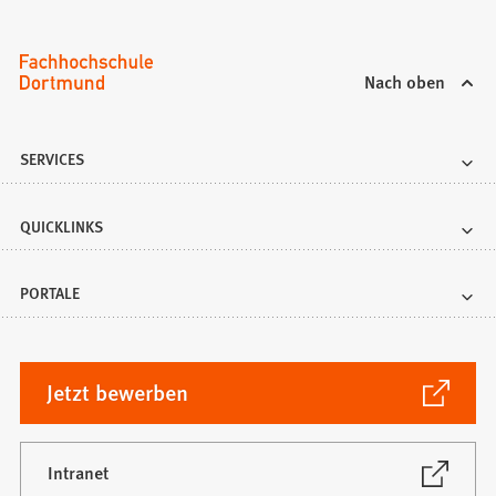
a
b
)
Nach oben
SERVICES
QUICKLINKS
PORTALE
(Öffnet
Jetzt bewerben
in
einem
neuen
(Öffnet
Intranet
in