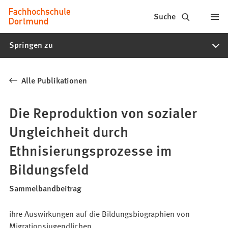
Fachhochschule
Inhalt anspringen
Suche
Dortmund
Springen zu
-
Studium,
Alle Publikationen
Studiengänge,
Bewerbung
Die Reproduktion von sozialer
Ungleichheit durch
Ethnisierungsprozesse im
Bildungsfeld
Sammelbandbeitrag
ihre Auswirkungen auf die Bildungsbiographien von
Migrationsjugendlichen