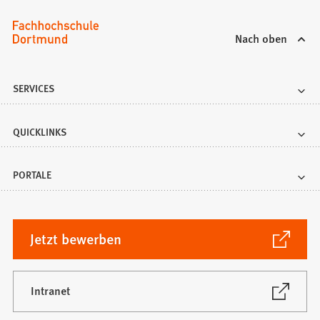
Nach oben
SERVICES
QUICKLINKS
PORTALE
(Öffnet
Jetzt bewerben
in
einem
neuen
(Öffnet
Intranet
in
Tab)
einem