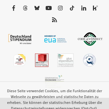
neuen
Besuchen
Tab)
Sie
uns
auf:
Diese Seite verwendet Cookies, um die Funktionalität der
Webseite zu gewährleisten und statistische Daten zu
erheben. Sie können der statistischen Erhebung über die
Impressum
Datenschutz
Barrierefreiheit
Datenschutzeinstellungen widersprechen (Opt-Out).