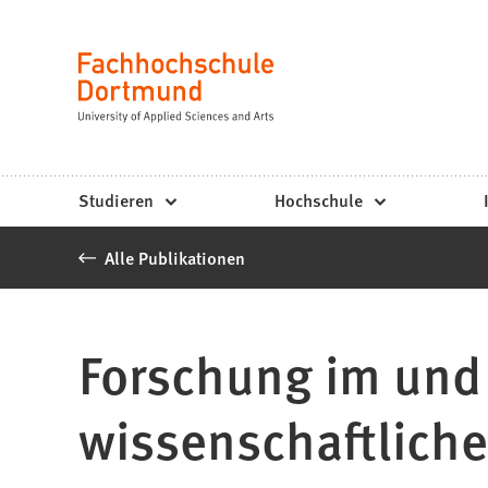
Fachhochschule
Inhalt anspringen
Dortmund
Sprache
-
Studium,
Studiengänge,
Studieren
Hochschule
Bewerbung
Alle Publikationen
Forschung im und 
wissenschaftliche