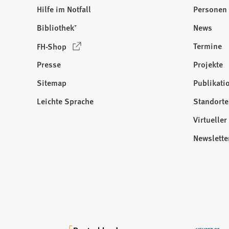
Hilfe im Notfall
Personen
Bibliothek⁺
News
(
Termine
FH-Shop
Ö
Presse
Projekte
f
f
Sitemap
Publikati
Besuchen
n
Sie
Leichte Sprache
Standorte
e
uns
t
Virtuelle
auf:
i
Newslette
n
e
i
n
e
m
n