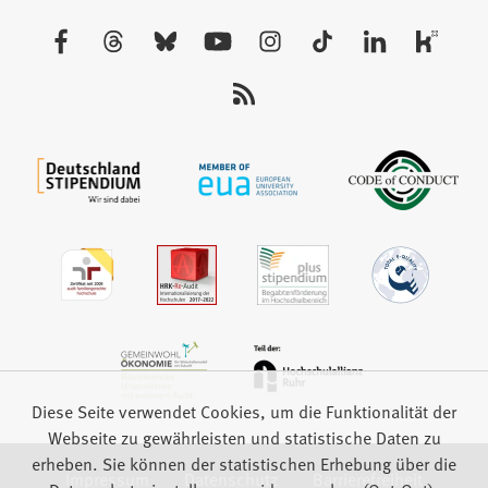
einem
neuen
Besuchen
Tab)
Sie
uns
auf:
Diese Seite verwendet Cookies, um die Funktionalität der
Webseite zu gewährleisten und statistische Daten zu
erheben. Sie können der statistischen Erhebung über die
Impressum
Datenschutz
Barrierefreiheit