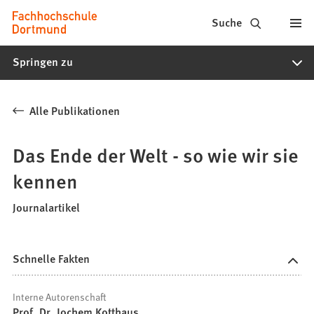
Fachhochschule
Inhalt anspringen
Suche
Dortmund
Springen zu
-
Studium,
Alle Publikationen
Studiengänge,
Bewerbung
Das Ende der Welt - so wie wir sie
kennen
Journalartikel
Schnelle Fakten
Interne Autorenschaft
Prof. Dr. Jochem Kotthaus