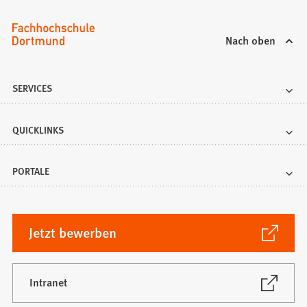
b
)
Nach oben
SERVICES
QUICKLINKS
PORTALE
(Öffnet
Jetzt bewerben
in
einem
neuen
(Öffnet
Intranet
in
Tab)