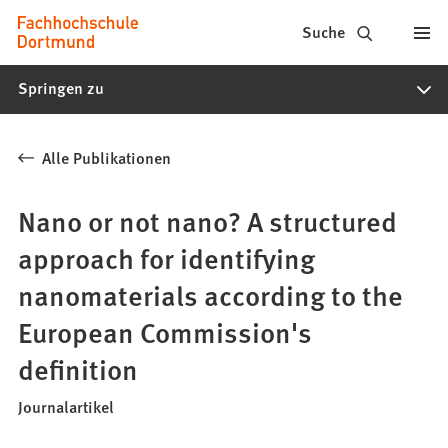
Fachhochschule
Inhalt anspringen
Suche
Dortmund
Springen zu
-
Studium,
Alle Publikationen
Studiengänge,
Bewerbung
Nano or not nano? A structured
approach for identifying
nanomaterials according to the
European Commission's
definition
Journalartikel