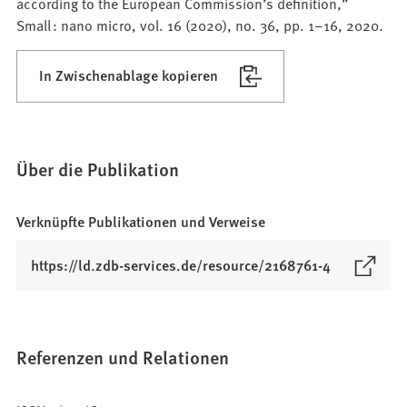
according to the European Commission’s definition,”
Small : nano micro, vol. 16 (2020), no. 36, pp. 1–16, 2020.
In Zwischenablage kopieren
Über die Publikation
Verknüpfte Publikationen und Verweise
(
https://ld.zdb-services.de/resource/2168761-4
Ö
f
f
n
Referenzen und Relationen
e
t