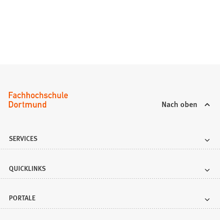
e
u
e
n
T
a
b
)
Nach oben
SERVICES
QUICKLINKS
PORTALE