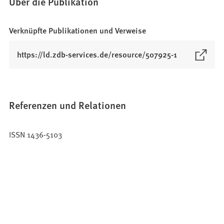
Über die Publikation
Verknüpfte Publikationen und Verweise
(
https://ld.zdb-services.de/resource/507925-1
Ö
f
f
n
Referenzen und Relationen
e
t
ISSN 1436-5103
i
n
e
i
n
e
m
n