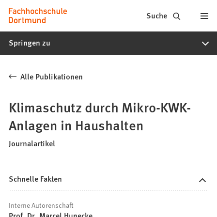
Fachhochschule
Inhalt anspringen
Suche
Dortmund
Springen zu
-
Studium,
Alle Publikationen
Studiengänge,
Bewerbung
Klimaschutz durch Mikro-KWK-
Anlagen in Haushalten
Journalartikel
Schnelle Fakten
Interne Autorenschaft
Prof. Dr. Marcel Hunecke